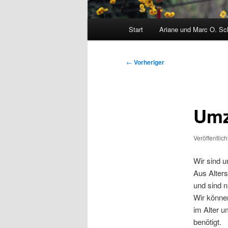
Hauptmenü
Start
Ariane und Marc O. S
Beitragsnavigation
←
Vorheriger
Um
Veröffentlic
Wir sind 
Aus Alter
und sind 
Wir können
im Alter 
benötigt.